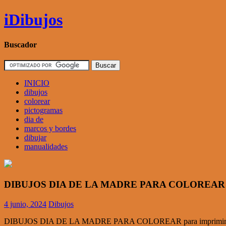
Skip
iDibujos
to
content
Buscador
INICIO
dibujos
colorear
pictogramas
dia de
marcos y bordes
dibujar
manualidades
DIBUJOS DIA DE LA MADRE PARA COLOREAR
4 junio, 2024
Dibujos
DIBUJOS DIA DE LA MADRE PARA COLOREAR para imprimir y pin